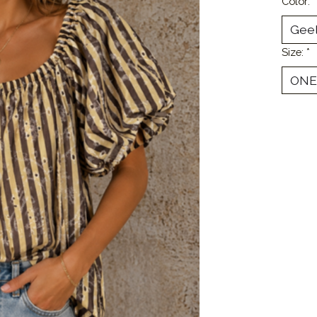
Color:
*
Size:
*