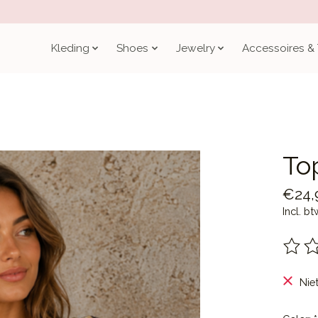
Kleding
Shoes
Jewelry
Accessoires &
Top
€24,
Incl. bt
De be
Nie