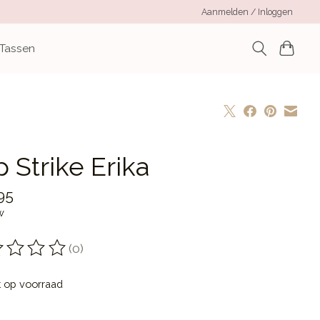
Aanmelden / Inloggen
 Tassen
 Strike Erika
95
w
(0)
oordeling van dit product is
0
van de 5
t op voorraad