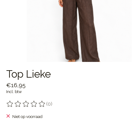
Top Lieke
€16,95
Incl. btw
(0)
De beoordeling van dit product is
0
van de 5
Niet op voorraad