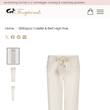
verzending binnen 1-2 werkdagen zondag & maandag gesloten
Winkelwa
Home
/
SRB4902 Colette & Belt High Rise
Product image slideshow Items