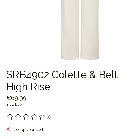
SRB4902 Colette & Belt
High Rise
€69,99
Incl. btw
(0)
De beoordeling van dit product is
0
van de 5
Niet op voorraad