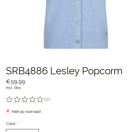
SRB4886 Lesley Popcorm
€59,99
Incl. btw
(0)
De beoordeling van dit product is
0
van de 5
Niet op voorraad
Color:
*