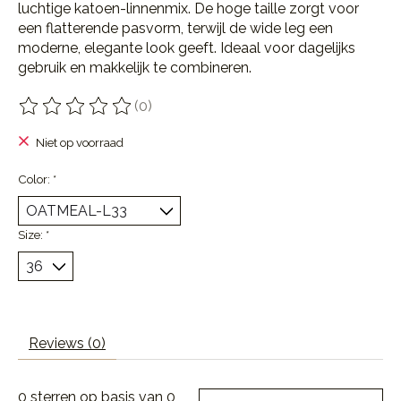
luchtige katoen-linnenmix. De hoge taille zorgt voor
een flatterende pasvorm, terwijl de wide leg een
moderne, elegante look geeft. Ideaal voor dagelijks
gebruik en makkelijk te combineren.
(0)
De beoordeling van dit product is
0
van de 5
Niet op voorraad
Color:
*
Size:
*
Reviews (0)
0
sterren op basis van
0