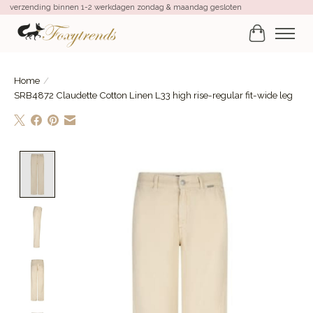
verzending binnen 1-2 werkdagen zondag & maandag gesloten
Winkelwa
Home
/
SRB4872 Claudette Cotton Linen L33 high rise-regular fit-wide leg
Product image slideshow Items