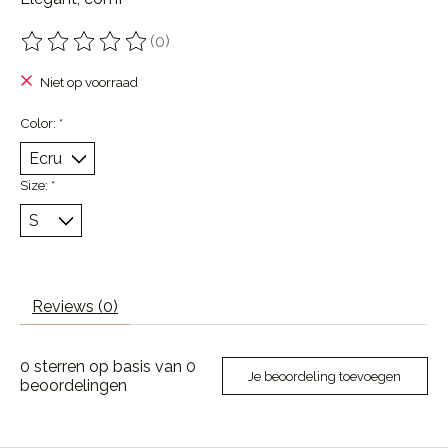
(0)
De beoordeling van dit product is
0
van de 5
Niet op voorraad
Color:
*
Size:
*
Reviews (0)
0
sterren op basis van
0
Je beoordeling toevoegen
beoordelingen