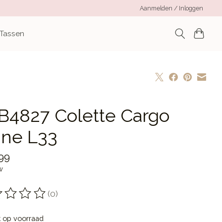
Aanmelden / Inloggen
 Tassen
B4827 Colette Cargo
ine L33
99
w
(0)
oordeling van dit product is
0
van de 5
t op voorraad