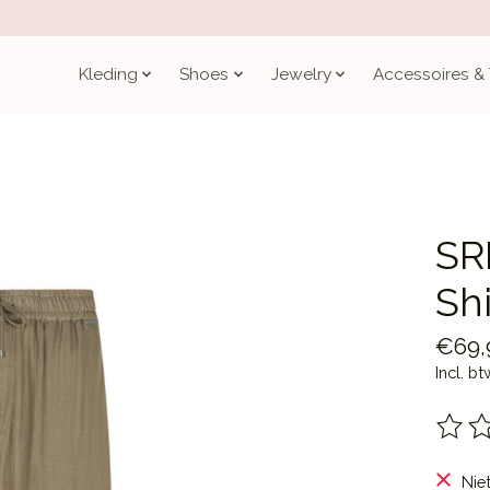
Kleding
Shoes
Jewelry
Accessoires &
SR
Sh
€69,
Incl. bt
De be
Nie