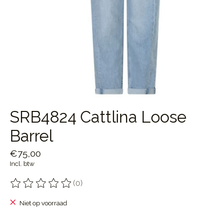
SRB4824 Cattlina Loose
Barrel
€75,00
Incl. btw
(0)
De beoordeling van dit product is
0
van de 5
Niet op voorraad