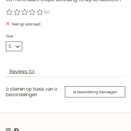
(0)
De beoordeling van dit product is
0
van de 5
Niet op voorraad
Size:
*
Reviews (0)
0
sterren op basis van
0
Je beoordeling toevoegen
beoordelingen