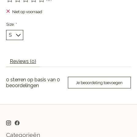
De beoordeling van dit product is
0
van de 5
Niet op voorraad
Size:
*
Reviews (0)
0
sterren op basis van
0
Je beoordeling toevoegen
beoordelingen
Categorieën