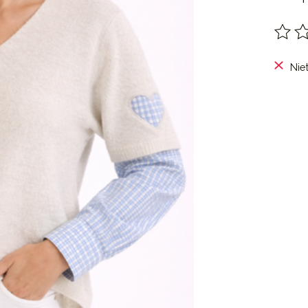
De be
Nie