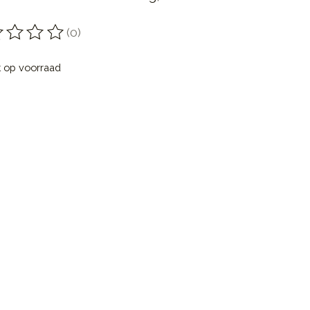
(0)
oordeling van dit product is
0
van de 5
t op voorraad