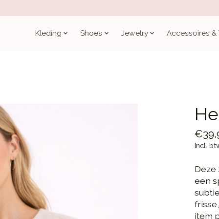
Kleding
Shoes
Jewelry
Accessoires &
Hea
€39,
Incl. bt
Deze 
een s
subti
frisse
item 