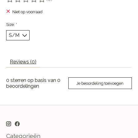
De beoordeling van dit product is
0
van de 5
Niet op voorraad
Size:
*
Reviews (0)
0
sterren op basis van
0
Je beoordeling toevoegen
beoordelingen
Categorieën