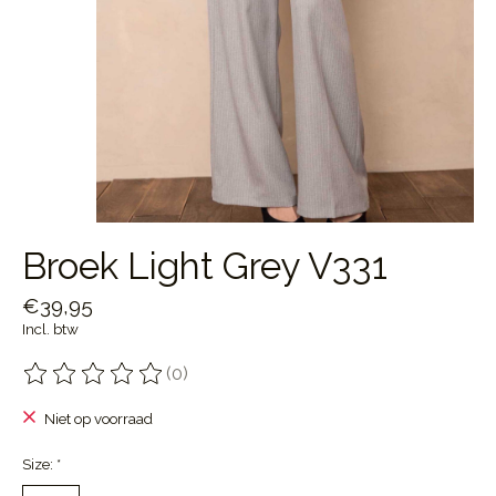
Broek Light Grey V331
€39,95
Incl. btw
(0)
De beoordeling van dit product is
0
van de 5
Niet op voorraad
Size:
*