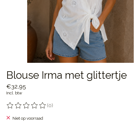
Blouse Irma met glittertje
€32,95
Incl. btw
(0)
De beoordeling van dit product is
0
van de 5
Niet op voorraad